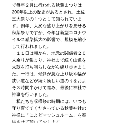
で毎年２月に行われる秋葉まつりは
200年以上の歴史があるとされ、土佐
三大祭りの１つとして知られていま
す。例年、大変な盛り上がりを見せる
秋葉祭りですが、今年は新型コロナウ
イルス感染拡大の影響で、規模を縮小
して行われました。
　１１日は朝から、地元の関係者２０
人余りが集まり、神社まで続く山道を
太鼓を打ち鳴らしながら練り歩きまし
た。一行は、傾斜が急な上り坂や幅が
狭い道などが続く険しい道のりをおよ
そ３時間半かけて進み、最後に神社で
神事を行いました。
　私たちも収穫祭の時期には、いつも
守り育ててくださっている秋葉神社の
神様に「によどマッシュルーム」を奉
納させて頂いております。
  昨年に引き続き大幅に縮小して行わ
れた秋葉まつり。来年こそは本来の形