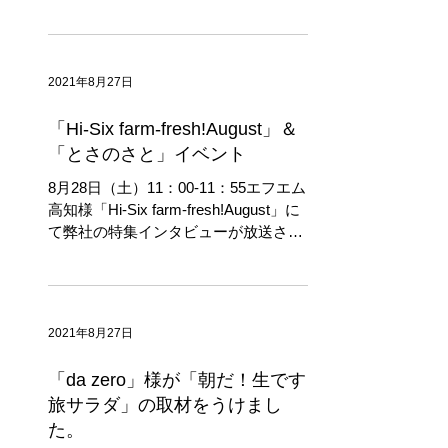
て下さいました！ 仁淀川町でのマッシ
ュルーム生産を始めて、はや1年。そ
の間、仁淀川町役場をはじめとする行
政の方々には大変なご尽力を頂いてお
ります。この日は仁淀川町/古味町長、
竹本副町長、古味企画課課長に生産地
2021年8月27日
を視察頂きましたので、“によど...
「Hi-Six farm-fresh!August」＆
「とさのさと」イベント
8月28日（土）11：00-11：55エフエム
高知様「Hi-Six farm-fresh!August」に
て弊社の特集インタビューが放送され
ます！ インタビューを受けたのは弊社
期待の星であるK君。熟練のインタビ
ュアーの方に導かれ、毎日現場で汗を
かいているK君がヒロセオールの...
2021年8月27日
「da zero」様が「朝だ！生です