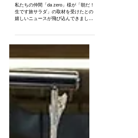
旅サラダ」の取材をうけまし
た。
私たちの仲間「da zero」様が「朝だ！
生です旅サラダ」の取材を受けたとの
嬉しいニュースが飛び込んできまし
た。 da zero(@restaurant_da_zero) •
Instagram写真と動画 8/28（土）
AM8：00 朝日放送テレビ「朝だ！生
です旅サラダ」...