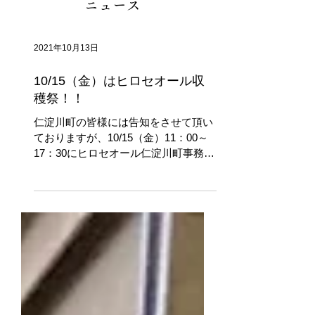
ニュース
2021年10月13日
10/15（金）はヒロセオール収
穫祭！！
仁淀川町の皆様には告知をさせて頂い
ておりますが、10/15（金）11：00～
17：30にヒロセオール仁淀川町事務所
（高知県吾川郡仁淀川町大崎128-1）
にて、第二回ヒロセオール収穫祭を開
催致します！！ 本来であれば、地域の
皆様と懇親を深め、日頃の感謝をお伝
えしたいところです...